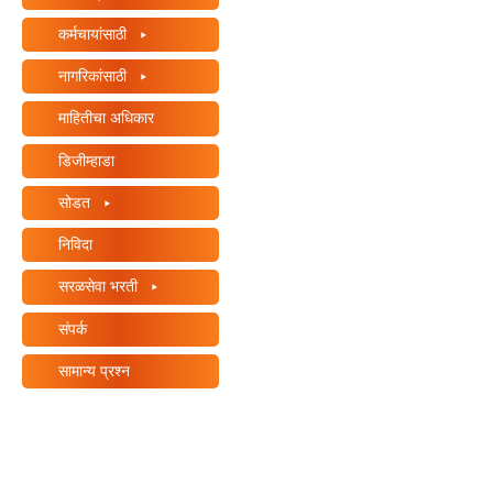
कर्मचायांसाठी
नागरिकांसाठी
माहितीचा अधिकार
डिजीम्हाडा
सोडत
निविदा
सरळसेवा भरती
संपर्क
सामान्य प्रश्न