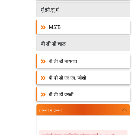
मुं झो.सु.मं.
MSIB
बी डी डी चाळ
बी डी डी नायगाव
बी डी डी एन.एम. जोशी
बी डी डी वरळी
ताज्या बातम्या
मुंबई मंडळ गृहनिर्माण सोडत मार्च २०२६ चे