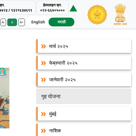
्र.
हेल्पलाइन क्र.
७४२३ / ९३२१६३७६९९
०२२-६६४०५०००
English
मराठी
A-
A
A+
ment Authority
 PMAY
मार्च २०२५
फेब्रुवारी २०२५
जानेवारी २०२५
गृह योजना
मुंबई
नाशिक