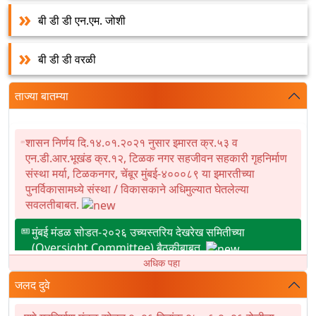
बी डी डी एन.एम. जोशी
बी डी डी वरळी
ताज्या बातम्या
शासन निर्णय दि.१४.०१.२०२१ नुसार इमारत क्र.५३ व
एन.डी.आर.भूखंड क्र.१२, टिळक नगर सहजीवन सहकारी गृहनिर्माण
संस्था मर्या, टिळकनगर, चेंबूर मुंबई-४०००८९ या इमारतीच्या
पुनर्विकासामध्ये संस्था / विकासकाने अधिमुल्यात घेतलेल्या
सवलतीबाबत.
मुंबई मंडळ सोडत-२०२६ उच्यस्तरिय देखरेख समितीच्या
(Oversight Committee) बैठकीबाबत.
एमबीआरआर २०२६ – जुनी चिखलवाडी रॅट (RAT) निकाल
अधिक पहा
जलद दुवे
नाशिक मंडळ सोडत जुलै २०२६ सदनिकांच्या विक्रीसाठी
जाहिरात.