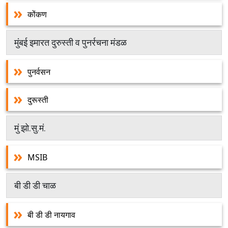
कोंकण
मुंबई इमारत दुरुस्ती व पुनर्रचना मंडळ
पुनर्वसन
दुरूस्ती
मुं झो.सु.मं.
MSIB
बी डी डी चाळ
बी डी डी नायगाव