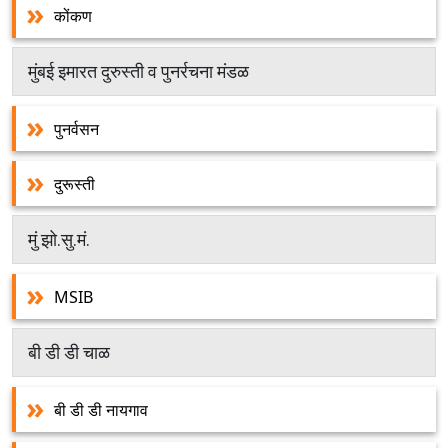
कोंकण
मुंबई इमारत दुरुस्ती व पुनर्रचना मंडळ
पुनर्वसन
दुरूस्ती
मुं झो.सु.मं.
MSIB
बी डी डी चाळ
बी डी डी नायगाव