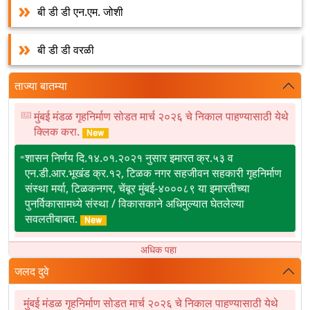
बी डी डी एन.एम. जोशी
बी डी डी वरळी
ताज्या बातम्या
मुंबई मंडळ गृहनिर्माण सोडत मार्च २०२६ चे निकाल पाहण्यासाठी येथे
क्लिक करा.
शासन निर्णय दि.१४.०१.२०२१ नुसार इमारत क्र.५३ व
एन.डी.आर.भूखंड क्र.१२, टिळक नगर सहजीवन सहकारी गृहनिर्माण
संस्था मर्या, टिळकनगर, चेंबूर मुंबई-४०००८९ या इमारतीच्या
पुनर्विकासामध्ये संस्था / विकासकाने अधिमुल्यात घेतलेल्या
सवलतीबाबत.
मुंबई मंडळ सोडत-२०२६ उच्यस्तरिय देखरेख समितीच्या
अधिक पहा
(Oversight Committee) बैठकीबाबत.
जलद दुवे
एमबीआरआर २०२६ – जुनी चिखलवाडी रॅट (RAT) निकाल
मुंबई मंडळ गृहनिर्माण सोडत मार्च २०२६ चे निकाल पाहण्यासाठी येथे
नाशिक मंडळ सोडत जुलै २०२६ सदनिकांच्या विक्रीसाठी