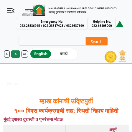
Emergency No.
Helpline No.
022-23536945 / 022-23517423 / 9321637699
022-66405000
Search
English
मराठी
A-
A
A+
MHADA – Maharashtra Housing an
MHADA Achievement Of The Work Goal
Breadcrumb
Home
MHADA Achievement Of The Work Goal
म्हाडा कांमाची उद्ष्टिपुर्ती
१०० दिवस कार्यक्रमाची सद्य: स्थिती निहाय माहिती
मुंबई इमारत दुरुस्ती व पुनर्रचना मंडळ
अपूर्ण