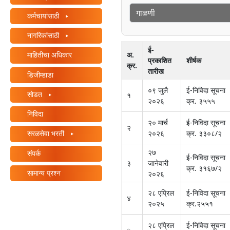
/"
कर्मचायांसाठी
दाबा
हा
नागरिकांसाठी
शॉर्टकट
ई-
अ.
माहितीचा अधिकार
तुम्हाला
प्रकाशित
शीर्षक
क्र.
सामग्री
तारीख
डिजीम्हाडा
नेव्हिगेट
०९ जुलै
ई-निविदा सूचना
सोडत
करण्यात
१
२०२६
क्र. ३५५५
आणि
निविदा
संवाद
२० मार्च
ई-निविदा सूचना
२
साधण्यात
२०२६
क्र. ३३०८/२
सरळसेवा भरती
मदत
२७
संपर्क
करण्यासाठी
ई-निविदा सूचना
३
जानेवारी
क्र. ३१६७/२
स्क्रीन
सामान्य प्रश्न
२०२६
रीडर
२८ एप्रिल
ई-निविदा सूचना
सक्रिय
४
२०२५
क्र.२५५१
करतो.
२८ एप्रिल
ई-निविदा सूचना