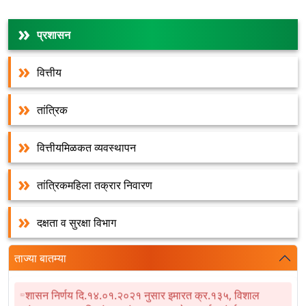
प्रशासन
वित्तीय
तांत्रिक
वित्तीयमिळकत व्यवस्थापन
तांत्रिकमहिला तक्रार निवारण
दक्षता व सुरक्षा विभाग
ताज्या बातम्या
शासन निर्णय दि.१४.०१.२०२१ नुसार इमारत क्र.१३५, विशाल