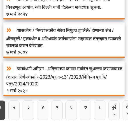
निवडणूक आयोग, नवी दिल्ली यांनी दिलेल्या मार्गदर्शक सूचना.
७ मार्च २०२४
शासकीय / निमशासकीय सेवेत नियुक्त झालेले/ होणाऱ्या अंध /
क्षीणदृष्टी/ मूकबधीर व अस्थिव्यंग कर्मचाऱ्यांना सहाय्यक तंत्रज्ञान उपकरणे
उपलब्ध करुन देणेबाबत.
७ मार्च २०२४
घरबांधणी अग्रिम - अग्रिमाच्या कमाल मर्यादेत सुधारणा करण्याबाबत.
(शासन निर्णय/घबांअ-2023/प्र.क्र.31/2023/विनियम प्राधि/
पत्र/2024/1020)
१ मार्च २०२४
Pagination
पान
पान
पान
पान
पान
पान
पान
पान
Next p
L
१
२
३
४
५
६
७
८
पुढे
श
›