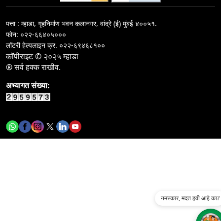
कार्यकारी अभियंत्याच्या ४ कामांसाठी निविदा सूचना/सी-३ विभाग/
मुं.इ.दु.व.पु.मंडळ
पत्ता : म्हाडा, गृहनिर्माण भवन कलानगर, वांद्रे (ई) मुंबई ४००५१.
फोन: ०२२-६६४०५०००
Call for rate of interest for&nbsp;investments in
लॉटरी हेल्पलाइन क्र.
०२२-६९४६८१००
terms deposit on 04-08-2026
कॉपीराइट © २०२५ म्हाडा
® सर्व हक्क राखीव.
कार्यकारी अभियंता - I यांच्या १ कामासाठी निविदा सूचना / नागपुर
गृहनिर्माण व क्षेत्रविकास मंडळ
अभ्यागत संख्या:
कार्यकारी अभियंता - I यांच्या १ कामासाठी निविदा सूचना / नागपुर
गृहनिर्माण व क्षेत्रविकास मंडळ
नमस्कार, मदत हवी आहे का?