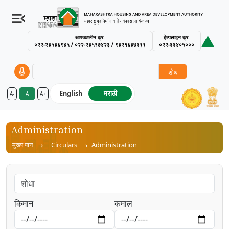
आपत्कालीन क्र.
हेल्पलाइन क्र.
०२२-२३५३६९४५ / ०२२-२३५१७४२३ / ९३२१६३७६९९
०२२-६६४०५०००
शोध
English
मराठी
A-
A
A+
MHADA – Maharashtra Housing an
Administration
Breadcrumb
मुख्य पान
Circulars
Administration
किमान
कमाल