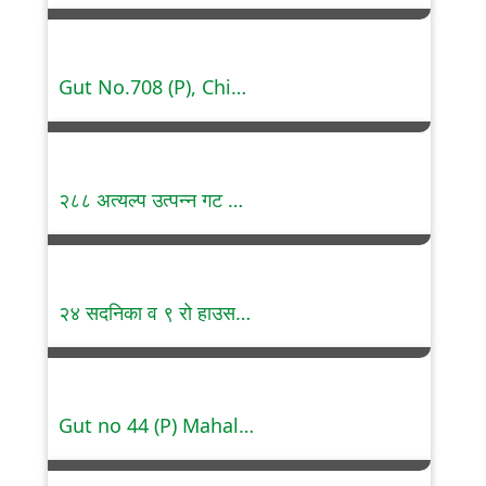
Gut No.708 (P), Chikalthana, Chhatrapati Sambhajinagar 390 T/s LIG
२८८ अत्यल्प उत्पन्न गट सदनिका, बेलतरोडी, नागपूर
२४ सदनिका व ९ रो हाउसस, मध्यम उत्पन्न गट, डिगडोह, नागपूर
Gut no 44 (P) Mahalunge, Pune