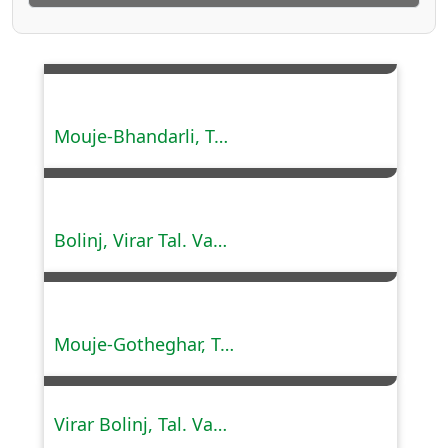
Mouje-Bhandarli, Tal.Kalyan, Dist. Thane.
Bolinj, Virar Tal. Vasai, Dist. Palghar.
Mouje-Gotheghar, Tal.Kalyan, Dist. Thane.
Virar Bolinj, Tal. Vasai, Dist. Palghar (Phase I, II & III).