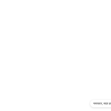
नमस्कार, मदत ह