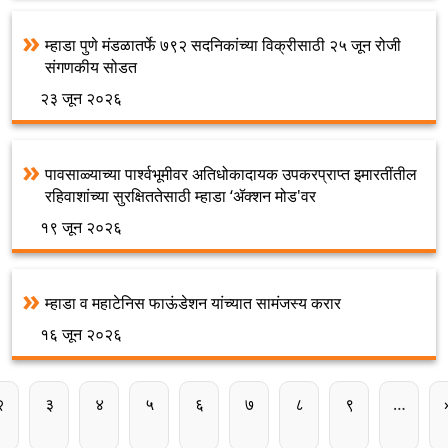
म्हाडा पुणे मंडळातर्फे ७९२ सदनिकांच्या विक्रीसाठी २५ जून रोजी
संगणकीय सोडत
२३ जून २०२६
पावसाळ्याच्या पार्श्वभूमीवर अतिधोकादायक उपकरप्राप्त इमारतींतील
रहिवाशांच्या सुरक्षिततेसाठी म्हाडा ‘ॲक्शन मोड'वर
१९ जून २०२६
म्हाडा व महाटेनिस फाऊंडेशन यांच्यात सामंजस्य करार
१६ जून २०२६
Pagination
पान
पान
पान
पान
पान
पान
पान
पान
२
३
४
५
६
७
८
९
…