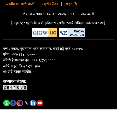
विकासकाने अधिमुल्यात घेतलेल्या सवलतीबाबत
करा.
कार्यकारी अभियंत्याच्या २३ कामांसाठी ई निविदा सूचना /पुर्व/
अस्वीकरण आणि धोरणे
|
स्क्रीन रीडर
|
साइट मॅप
मुं.झो.सु.मंड
कोंकण मंडळ गृहनिर्माण सोडत जुलै २०२५ चे निकाल पाहण्यासाठी येथे
शेवटचे अद्ययावत:
०८-०८-२०२६ | १०:४३ संध्याकाळी
क्लिक करा - दि.११-१०-२०२५
कार्यकारी अभियंत्याच्या ४ कामांसाठी निविदा सूचना /सी-२ विभाग/
हे महाराष्ट्र गृहनिर्माण व क्षेत्रविकास प्राधिकरणाचे अधिकृत संकेतस्थळ आहे.
मुं.इ.दु.व.पु.मंडळ
कार्यकारी अभियंत्याच्या ४ कामांसाठी निविदा सूचना/सी-३ विभाग/
मुं.इ.दु.व.पु.मंडळ
पत्ता : म्हाडा, गृहनिर्माण भवन कलानगर, वांद्रे (ई) मुंबई ४००५१.
फोन: ०२२-६६४०५०००
Call for rate of interest for&nbsp;investments in
लॉटरी हेल्पलाइन क्र.
०२२-६९४६८१००
terms deposit on 04-08-2026
कॉपीराइट © २०२५ म्हाडा
® सर्व हक्क राखीव.
कार्यकारी अभियंता - I यांच्या १ कामासाठी निविदा सूचना / नागपुर
गृहनिर्माण व क्षेत्रविकास मंडळ
अभ्यागत संख्या:
कार्यकारी अभियंता - I यांच्या १ कामासाठी निविदा सूचना / नागपुर
गृहनिर्माण व क्षेत्रविकास मंडळ