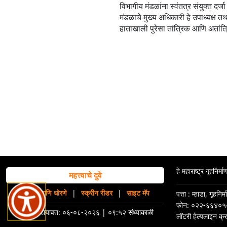
विभागीय मंडळांना स्वंतत्र संयुक्त दर
मंडळाचे मुख्य अधिकारी हे उपाध्यक्ष त
हाताखाली पुरेसा तांत्रिक आणि अतांत्र
हे महाराष्ट्र गृहनिर
महत्त्वाचे दुवे
अस्वीकरण आणि धोरणे
|
स्क्रीन रीडर
|
साइट मॅप
पत्ता : म्हाडा, गृहन
फोन: ०२२-६६४०
शेवटचे अद्ययावत:
०६-०८-२०२६ | ०९:५२ संध्याकाळी
लॉटरी हेल्पलाइन क्