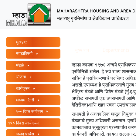
ऑल
इन
वन
ऍक्सेसिबिलिटी
MHADA – Maharashtra Ho
स्क्रीन
Main Menu
रीडरमध्ये
प्रशासन
मुखपृष्ट
आपले
Breadcrumb
मुख्य पान
Departments
म्हाडाविषयी
स्वागत
आहे
म्हाडा कायदा १९७६ अन्वये प्राधिकरणात
मंडळे
ऑल
प्रतिनिधी असेल. हे सर्व राज्य शासना
इन
योजना
सचिव हे प्राधिकरणाचे पदसिध्द अधिका
वन
असतो.उपाध्यक्ष हे प्राधिकरणाचे मुख
कार्यक्रम
ऍक्सेसिबिलिटी
क्षेत्रिय मंडळे आणि विशेष मंडळे (मुं.
स्क्रीन
अर्धवेळ सभापती एक उपसभापती आणि 
माध्यम गॅलरी
वैतिरीक्त)आणि शहर रचना उपसंचालक ह
रीडर
१०० दिवस कार्यक्रम
सुरू
सभापती हे अंशकालिक म्हणून नियुक्त 
करण्यासाठी,
मंडळाचे मुख्य अधिकारी असतात. प्राधिक
१५० दिवस कार्यक्रम
"Ctrl
कामकाजात सुसूत्रता प्रस्थापीत करण्या
कार्यकारी अधिकारी, कायदा सल्लागार, म
जलद प्रवेश
+