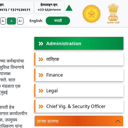
्र.
हेल्पलाइन क्र.
७४२३ / ९३२१६३७६९९
०२२-६६४०५०००
English
मराठी
A-
A
A+
ment Authority
Administration
तांत्रिक
 कर्मचार्‍यांचा
सुविधा विभागाचे
ाध्यक्ष
Finance
असते. सात
येक मंडळात एक
Legal
ुंबई
Chief Vig. & Security Officer
भापती हेच
िभागात कार्यालयीन
रक, उपमुख्य
ताज्या बातम्या
्राधिकरण यांना