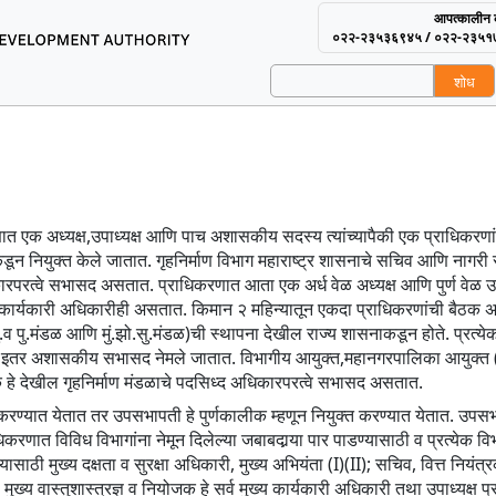
आपत्कालीन क
०२२-२३५३६९४५ / ०२२-२३५१
शोध
using and Area Develop
प्रशासन
 एक अध्यक्ष,उपाध्यक्ष आणि पाच अशासकीय सदस्य त्यांच्यापैकी एक प्राधिकरणांच्या
कडून नियुक्त केले जातात. गृहनिर्माण विभाग महाराष्ट्र शासनाचे सचिव आणि नागरी 
रपरत्वे सभासद असतात. प्राधिकरणात आता एक अर्ध वेळ अध्यक्ष आणि पुर्ण वेळ उप
्य कार्यकारी अधिकारीही असतात. किमान २ महिन्यातून एकदा प्राधिकरणांची बैठक 
इ.दु.व पु.मंडळ आणि मुं.झो.सु.मंडळ)ची स्थापना देखील राज्य शासनाकडून होते. प्रत्
इतर अशासकीय सभासद नेमले जातात. विभागीय आयुक्त,महानगरपालिका आयुक्त (म
े देखील गृहनिर्माण मंडळाचे पदसिध्द अधिकारपरत्वे सभासद असतात.
करण्यात येतात तर उपसभापती हे पुर्णकालीक म्हणून नियुक्त करण्यात येतात. उपस
रणात विविध विभागांना नेमून दिलेल्या जबाबदार्‍या पार पाडण्यासाठी व प्रत्येक व
साठी मुख्य दक्षता व सुरक्षा अधिकारी, मुख्य अभियंता (I)(II); सचिव, वित्त नियंत्
ुख्य वास्तुशास्त्रज्ञ व नियोजक हे सर्व मुख्य कार्यकारी अधिकारी तथा उपाध्यक्ष प