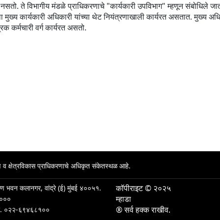
्जा नसतो. ते विभागीय मंडळे प्राधिकरणाचे "कार्यकारी उपविभाग" म्हणून संबोधिले ज
था मुख्य कार्यकारी अधिकारी यांच्या थेट नियंत्रणाखाली कार्यरत असतात. मुख्य अधि
िक कर्मचारी वर्ग कार्यरत असतो.
्माण व क्षेत्रविकास प्राधिकरणाचे अधिकृत संकेतस्थळ आहे.
कॉपीराइट © २०२५
िर्माण भवन कलानगर, वांद्रे (ई) मुंबई ४००५१.
म्हाडा
५०००
® सर्व हक्क राखीव.
र.
०२२-६९४६८१००