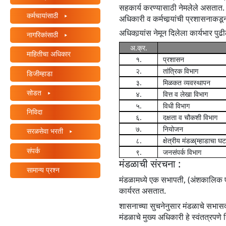
सहकार्य करण्यासाठी नेमलेले असतात. म
/"
कर्मचायांसाठी
अधिकारी व कर्मचार्‍यांची प्रशासनाकडून
दाबा
अधिकार्‍यांस नेमून दिलेला कार्यभार पुढ
हा
नागरिकांसाठी
शॉर्टकट
अ.क्र.
माहितीचा अधिकार
तुम्हाला
१.
प्रशासन
सामग्री
२.
तांत्रिक विभाग
डिजीम्हाडा
नेव्हिगेट
३.
मिळकत व्यवस्थापन
सोडत
करण्यात
४.
वित्त व लेखा विभाग
आणि
५.
विधी विभाग
निविदा
६.
दक्षता व चौकशी विभाग
संवाद
७.
नियोजन
साधण्यात
सरळसेवा भरती
८.
क्षेत्रीय मंडळ(म्हाडाचा घ
मदत
संपर्क
९.
जनसंपर्क विभाग
करण्यासाठी
मंडळाची संरचना :
स्क्रीन
सामान्य प्रश्न
रीडर
मंडळामध्ये एक सभापती, (अंशकालिक ए
कार्यरत असतात.
सक्रिय
करतो.
शासनाच्या सुचनेनुसार मंडळाचे सभास
मंडळाचे मुख्य अधिकारी हे स्वंतत्रपणे 