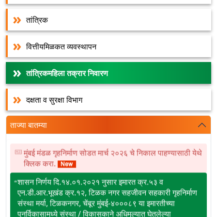
तांत्रिक
वित्तीयमिळकत व्यवस्थापन
तांत्रिकमहिला तक्रार निवारण
दक्षता व सुरक्षा विभाग
ताज्या बातम्या
मुंबई मंडळ गृहनिर्माण सोडत मार्च २०२६ चे निकाल पाहण्यासाठी येथे
क्लिक करा.
शासन निर्णय दि.१४.०१.२०२१ नुसार इमारत क्र.५३ व
एन.डी.आर.भूखंड क्र.१२, टिळक नगर सहजीवन सहकारी गृहनिर्माण
संस्था मर्या, टिळकनगर, चेंबूर मुंबई-४०००८९ या इमारतीच्या
पुनर्विकासामध्ये संस्था / विकासकाने अधिमुल्यात घेतलेल्या