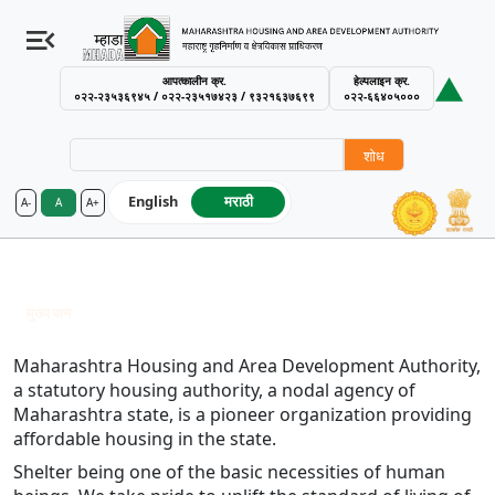
आपत्कालीन क्र.
हेल्पलाइन क्र.
०२२-२३५३६९४५ / ०२२-२३५१७४२३ / ९३२१६३७६९९
०२२-६६४०५०००
शोध
English
मराठी
A-
A
A+
MHADA – Maharashtra Housing an
आमची भूमिका
Breadcrumb
मुख्य पान
आमची भूमिका
Maharashtra Housing and Area Development Authority,
a statutory housing authority, a nodal agency of
Maharashtra state, is a pioneer organization providing
affordable housing in the state.
Shelter being one of the basic necessities of human