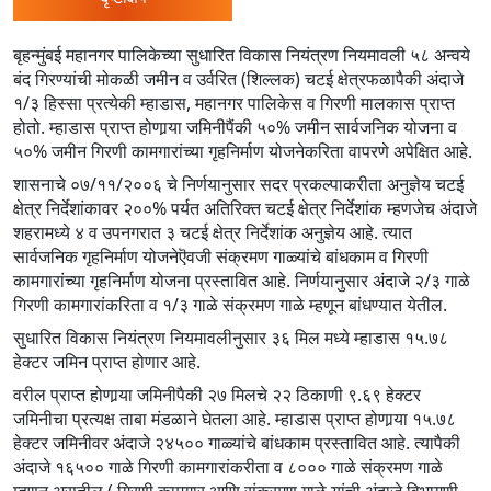
/"
दाबा
बृहन्मुंबई महानगर पालिकेच्या सुधारित विकास नियंत्रण नियमावली ५८ अन्वये
हा
बंद गिरण्यांची मोकळी जमीन व उर्वरित (शिल्लक) चटई क्षेत्रफळापैकी अंदाजे
शॉर्टकट
१/३ हिस्सा प्रत्येकी म्हाडास, महानगर पालिकेस व गिरणी मालकास प्राप्त
तुम्हाला
होतो. म्हाडास प्राप्त होणार्‍या जमिनीपैंकी ५०% जमीन सार्वजनिक योजना व
५०% जमीन गिरणी कामगारांच्या गृहनिर्माण योजनेकरिता वापरणे अपेक्षित आहे.
सामग्री
नेव्हिगेट
शासनाचे ०७/११/२००६ चे निर्णयानुसार सदर प्रकल्पाकरीता अनुज्ञेय चटई
करण्यात
क्षेत्र निर्देशांकावर २००% पर्यत अतिरिक्त चटई क्षेत्र निर्देशांक म्हणजेच अंदाजे
आणि
शहरामध्ये ४ व उपनगरात ३ चटई क्षेत्र निर्देशांक अनुज्ञेय आहे. त्यात
सार्वजनिक गृहनिर्माण योजनेऎवजी संक्रमण गाळ्यांचे बांधकाम व गिरणी
संवाद
कामगारांच्या गृहनिर्माण योजना प्रस्तावित आहे. निर्णयानुसार अंदाजे २/३ गाळे
साधण्यात
गिरणी कामगारांकरिता व १/३ गाळे संक्रमण गाळे म्हणून बांधण्यात येतील.
मदत
करण्यासाठी
सुधारित विकास नियंत्रण नियमावलीनुसार ३६ मिल मध्ये म्हाडास १५.७८
हेक्टर जमिन प्राप्त होणार आहे.
स्क्रीन
रीडर
वरील प्राप्त होणार्‍या जमिनीपैकी २७ मिलचे २२ ठिकाणी ९.६९ हेक्टर
सक्रिय
जमिनीचा प्रत्यक्ष ताबा मंडळाने घेतला आहे. म्हाडास प्राप्त होणार्‍या १५.७८
करतो.
हेक्टर जमिनीवर अंदाजे २४५०० गाळ्यांचे बांधकाम प्रस्तावित आहे. त्यापैकी
अंदाजे १६५०० गाळे गिरणी कामगारांकरीता व ८००० गाळे संक्रमण गाळे