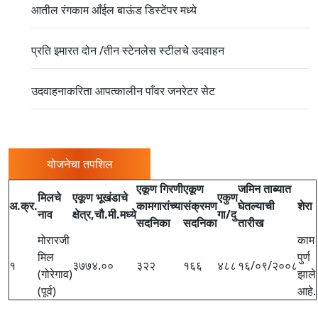
आतील रंगकाम आँईल बाऊंड डिस्टेंपर मध्ये
प्रति इमारत दोन /तीन स्टेनलेस स्टीलचे उदवाहन
उदवाहनाकरिता आपत्कालीन पाँवर जनरेटर सेट
योजनेचा तपशिल
एकूण गिरणी
एकूण
जमिन ताब्यात
मिलचे
एकूण भूखंडाचे
एकुण
अ.क्र.
कामगारांच्या
संक्रमण
घेतल्याची
शेरा
नाव
क्षेत्र,चौ.मी.मध्ये
गा/दु
सदनिका
सदनिका
तारीख
मोरारजी
काम
मिल
पुर्ण
१
३७७४.००
३२२
१६६
४८८
१६/०९/२००८
(गोरेगाव)
झाले
(पूर्व)
आहे.