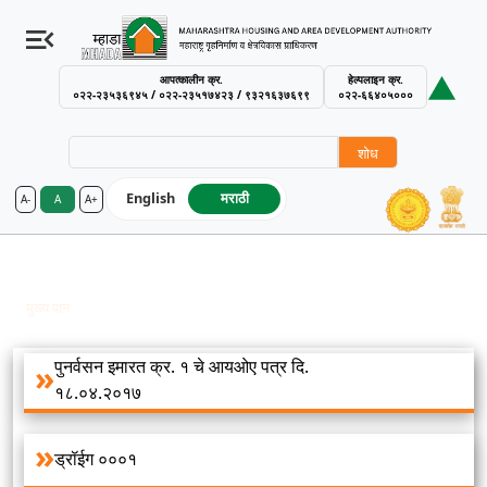
आपत्कालीन क्र.
हेल्पलाइन क्र.
०२२-२३५३६९४५ / ०२२-२३५१७४२३ / ९३२१६३७६९९
०२२-६६४०५०००
शोध
English
मराठी
A-
A
A+
MHADA – Maharashtra Housing an
Intimation Of Approval (IOA) आणि ड्रॉईग्ज
Breadcrumb
मुख्य पान
Intimation Of Approval (IOA) आणि ड्रॉईग्ज
पुनर्वसन इमारत क्र. १ चे आयओए पत्र दि.
१८.०४.२०१७
ड्रॉईग ०००१