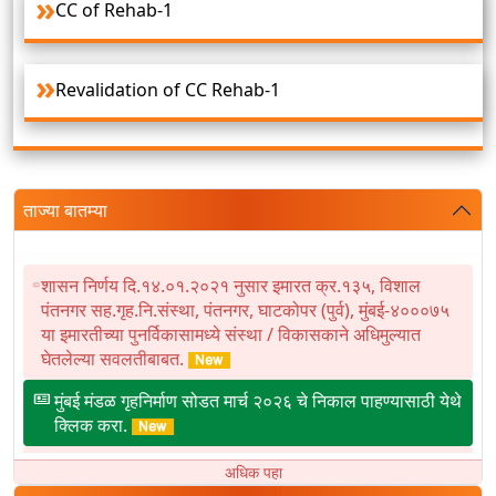
CC of Rehab-1
Revalidation of CC Rehab-1
ताज्या बातम्या
शासन निर्णय दि.१४.०१.२०२१ नुसार इमारत क्र.१३५, विशाल
पंतनगर सह.गृह.नि.संस्था, पंतनगर, घाटकोपर (पुर्व), मुंबई-४०००७५
या इमारतीच्या पुनर्विकासामध्ये संस्था / विकासकाने अधिमुल्यात
घेतलेल्या सवलतीबाबत.
मुंबई मंडळ गृहनिर्माण सोडत मार्च २०२६ चे निकाल पाहण्यासाठी येथे
क्लिक करा.
शासन निर्णय दि.१४.०१.२०२१ नुसार इमारत क्र.५३ व
अधिक पहा
एन.डी.आर.भूखंड क्र.१२, टिळक नगर सहजीवन सहकारी गृहनिर्माण