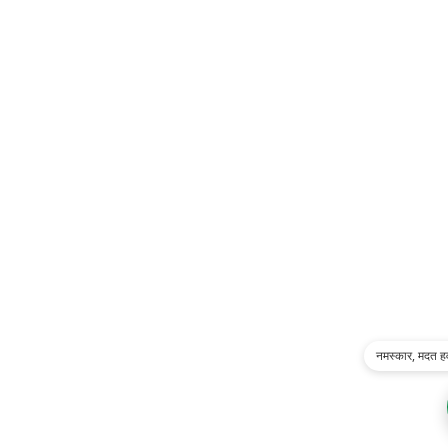
नमस्कार, मदत ह