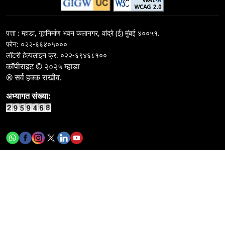
कार्यकारी अभियंत्याच्या ४ कामांसाठी निविदा सूचना/सी-३ विभाग/
मुं.इ.दु.व.पु.मंडळ
पत्ता : म्हाडा, गृहनिर्माण भवन कलानगर, वांद्रे (ई) मुंबई ४००५१.
फोन: ०२२-६६४०५०००
Call for rate of interest for&nbsp;investments in
लॉटरी हेल्पलाइन क्र.
०२२-६९४६८१००
terms deposit on 04-08-2026
कॉपीराइट © २०२५ म्हाडा
® सर्व हक्क राखीव.
कार्यकारी अभियंता - I यांच्या १ कामासाठी निविदा सूचना / नागपुर
गृहनिर्माण व क्षेत्रविकास मंडळ
अभ्यागत संख्या:
कार्यकारी अभियंता - I यांच्या १ कामासाठी निविदा सूचना / नागपुर
गृहनिर्माण व क्षेत्रविकास मंडळ