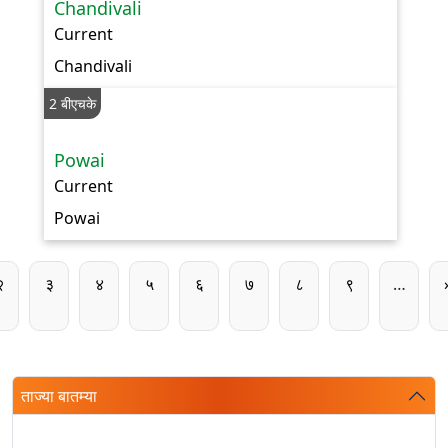
Chandivali
Current
Chandivali
2 बीएचके
Powai
Current
Powai
Pagination
पान
पान
पान
पान
पान
पान
पान
पान
२
३
४
५
६
७
८
९
…
ताज्या बातम्या