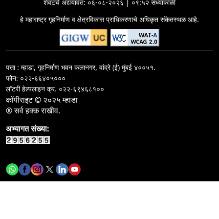
कोंकण मंडळ गृहनिर्माण सोडत जुलै २०२५ चे निकाल पाहण्यासाठी येथे
शेवटचे अद्ययावत:
०६-०८-२०२६ | ०९:५२ संध्याकाळी
क्लिक करा - दि.११-१०-२०२५
कार्यकारी अभियंत्याच्या ४ कामांसाठी निविदा सूचना /सी-२ विभाग/
हे महाराष्ट्र गृहनिर्माण व क्षेत्रविकास प्राधिकरणाचे अधिकृत संकेतस्थळ आहे.
मुं.इ.दु.व.पु.मंडळ
कार्यकारी अभियंत्याच्या ४ कामांसाठी निविदा सूचना/सी-३ विभाग/
मुं.इ.दु.व.पु.मंडळ
पत्ता : म्हाडा, गृहनिर्माण भवन कलानगर, वांद्रे (ई) मुंबई ४००५१.
फोन: ०२२-६६४०५०००
Call for rate of interest for&nbsp;investments in
लॉटरी हेल्पलाइन क्र.
०२२-६९४६८१००
terms deposit on 04-08-2026
कॉपीराइट © २०२५ म्हाडा
® सर्व हक्क राखीव.
कार्यकारी अभियंता - I यांच्या १ कामासाठी निविदा सूचना / नागपुर
गृहनिर्माण व क्षेत्रविकास मंडळ
अभ्यागत संख्या:
कार्यकारी अभियंता - I यांच्या १ कामासाठी निविदा सूचना / नागपुर
गृहनिर्माण व क्षेत्रविकास मंडळ