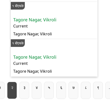
१ बीएचके
Tagore Nagar, Vikroli
Current
Tagore Nagar, Vikroli
१ बीएचके
Tagore Nagar, Vikroli
Current
Tagore Nagar, Vikroli
Pagination
us page
पान
पान
पान
पान
पान
पान
पान
पान
पान
१
२
३
४
५
६
७
८
९