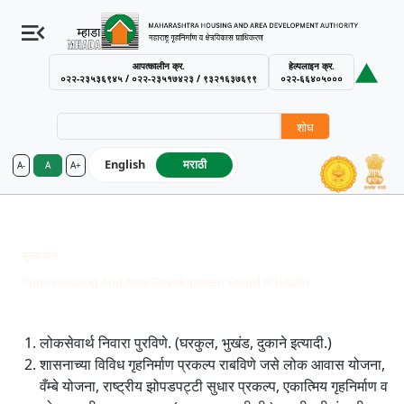
आपत्कालीन क्र.
हेल्पलाइन क्र.
०२२-२३५३६९४५ / ०२२-२३५१७४२३ / ९३२१६३७६९९
०२२-६६४०५०००
शोध
English
मराठी
A-
A
A+
MHADA – Maharashtra Housing an
Pune Board Activities
Breadcrumb
मुख्य पान
Pune Housing And Area Development Board (PHADB)
Pune Board Activities
लोकसेवार्थ निवारा पुरविणे. (घरकुल, भुखंड, दुकाने इत्यादी.)
शासनाच्या विविध गृहनिर्माण प्रकल्प राबविणे जसे लोक आवास योजना,
वँम्बे योजना, राष्ट्रीय झोपडपट्टी सुधार प्रकल्प, एकात्मिय गृहनिर्माण व