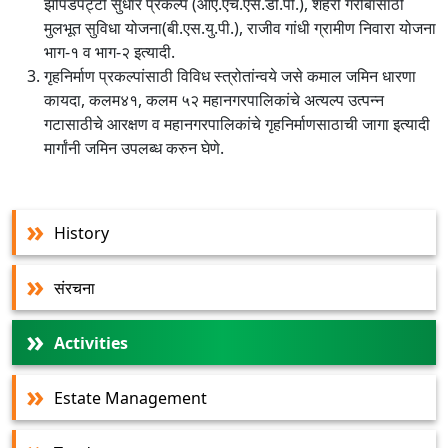
झोपडपट्टी सुधार प्रकल्प (आए.एच.एस.डी.पी.), शहरी गरीबांसाठी
मुलभूत सुविधा योजना(बी.एस.यु.पी.), राजीव गांधी ग्रामीण निवारा योजना
भाग-१ व भाग-२ इत्यादी.
गृहनिर्माण प्रकल्पांसाठी विविध स्त्रोतांन्वये जसे कमाल जमिन धारणा
कायदा, कलम४१, कलम ५२ महानगरपालिकांचे अत्यल्प उत्पन्न
गटासाठीचे आरक्षण व महानगरपालिकांचे गृहनिर्माणसाठाची जागा इत्यादी
मार्गांनी जमिन उपलब्ध करुन घेणे.
History
संरचना
Activities
Estate Management