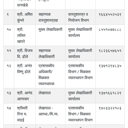
वानखेडे
९
श्री. अमित
सहाय्यक
वास्तूशास्त्र व
९६६४५५२५३९
कुंभरे
वास्तूशास्त्रज्ञ
नियोजन विभाग
१०
श्री.
मुख्य लेखाधिकारी
मुख्य लेखाधिकारी
८५५१०७७८८८
ललित
कार्यालय
खापरे
११
श्री. विजय
सहाय्यक
मुख्य लेखाधिकारी
९८२३६५७६५१
वि. ढोले
लेखाधिकारी
कार्यालय
१२
श्री. अनंत
प्रशासकीय
प्रशासकीय
९३७१२९४८३५
विष्णू ढोले
अधिकारी/
विभाग / मिळकत
मिळकत
व्यवस्थापन विभाग
व्यवस्थापक
१३
श्री. आनंद
लेखापाल
मुख्य लेखाधिकारी
९३७१६६१८२९
आगरकर
कार्यालय
१४
श्रीमती
लेखापाल -
प्रशासकीय
९४०३३२२१०३
रिना म.
आस्था./मि.व्य.
विभाग / मिळकत
वाढई
व्यवस्थापन विभाग