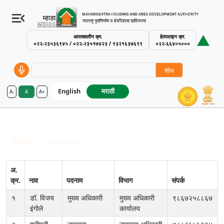
आपत्कालीन क्र.
हेल्पलाइन क्र.
०२२-२३५३६९४५ / ०२२-२३५१७४२३ / ९३२१६३७६९९
०२२-६६४०५०००
शोध
English
मराठी
A-
A
A+
MHADA – Maharashtra Housing an
नागपुर मंडळ
Breadcrumb
मुख्य पान
Contacts
नागपुर मंडळ
अ.
क्र.
नाव
पदनाम
विभाग
संपर्क
१
डॉ. विजय
मुख्य अधिकारी
मुख्य अधिकारी
९८६७२५८८६७
इंगोले
कार्यालय