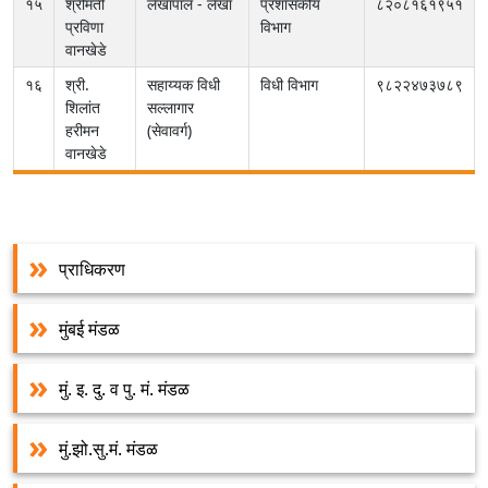
१५
श्रीमती
लेखापाल - लेखा
प्रशासकीय
८२०८१६१९५१
प्रविणा
विभाग
वानखेडे
१६
श्री.
सहाय्यक विधी
विधी विभाग
९८२२४७३७८९
शिलांत
सल्लागार
हरीमन
(सेवावर्ग)
वानखेडे
प्राधिकरण
मुंबई मंडळ
मुं. इ. दु. व पु. मं. मंडळ
मुं.झो.सु.मं. मंडळ