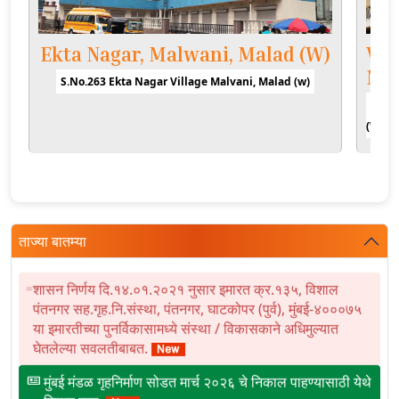
Ekta Nagar, Malwani, Malad (W)
Vil
Mu
S.No.263 Ekta Nagar Village Malvani, Malad (w)
CTS N
(W), 
ताज्या बातम्या
शासन निर्णय दि.१४.०१.२०२१ नुसार इमारत क्र.१३५, विशाल
पंतनगर सह.गृह.नि.संस्था, पंतनगर, घाटकोपर (पुर्व), मुंबई-४०००७५
या इमारतीच्या पुनर्विकासामध्ये संस्था / विकासकाने अधिमुल्यात
घेतलेल्या सवलतीबाबत.
मुंबई मंडळ गृहनिर्माण सोडत मार्च २०२६ चे निकाल पाहण्यासाठी येथे
क्लिक करा.