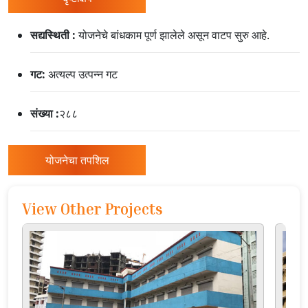
/"
दाबा
सद्यस्थिती :
योजनेचे बांधकाम पूर्ण झालेले असून वाटप सुरु आहे.
हा
शॉर्टकट
गट:
अत्यल्प उत्पन्न गट
तुम्हाला
सामग्री
नेव्हिगेट
संख्या :
२८८
करण्यात
आणि
योजनेचा तपशिल
संवाद
साधण्यात
मदत
View Other Projects
करण्यासाठी
स्क्रीन
रीडर
सक्रिय
करतो.