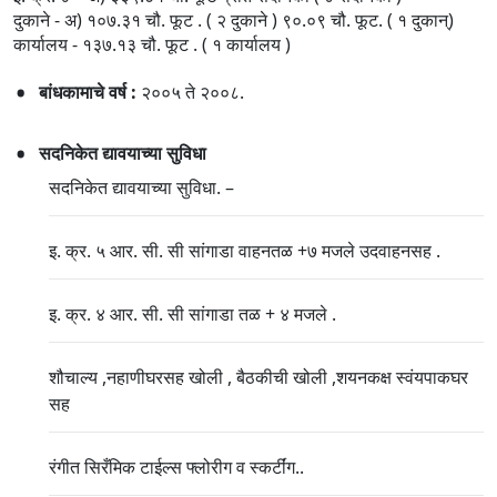
दुकाने - अ) १०७.३१ चौ. फूट . ( २ दुकाने ) ९०.०९ चौ. फूट. ( १ दुकान्)
कार्यालय - १३७.१३ चौ. फूट . ( १ कार्यालय )
बांधकामाचे वर्ष :
२००५ ते २००८.
सदनिकेत द्यावयाच्या सुविधा
सदनिकेत द्यावयाच्या सुविधा. –
इ. क्र. ५ आर. सी. सी सांगाडा वाहनतळ +७ मजले उदवाहनसह .
इ. क्र. ४ आर. सी. सी सांगाडा तळ + ४ मजले .
शौचाल्य ,नहाणीघरसह खोली , बैठकीची खोली ,शयनकक्ष स्वंयपाकघर
सह
रंगीत सिरँमिक टाईल्स फ्लोरीग व स्कर्टींग..