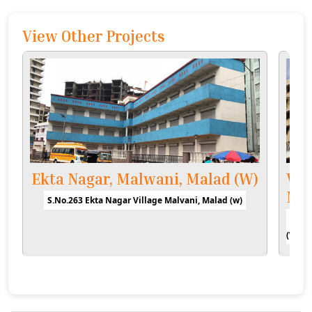
View Other Projects
Ekta Nagar, Malwani, Malad (W)
Vil
Mu
S.No.263 Ekta Nagar Village Malvani, Malad (w)
CTS N
(W), 