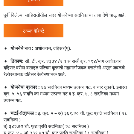
पूर्वी दिलेल्या जाहिरातीतील सदर योजनेच्या सदनिकांचा ताबा देणे चालू आहे.
ठळक वैशिष्टे
योजनेचे नाव :
अशोकवन, दहिसर(पु).
ठिकाण:
सी. टी. क्र. २३३४ /२ व स सर्व्हे क्र. १९४/भाग अशोकवन
दहिसर वरील वसाहत पश्चिम दूतगती महामार्गाजवळ वसलेली असून जवळचे
रेल्वेस्थानक दहिसर रेल्वेस्थानक आहे.
योजनेचा प्रकार :
६४ सदनिका मध्यम उत्पन्न गट, व चार दुकाने. इमारत
क्र. ५, ५६ सदनि का मध्यम उत्पन्न गट व इ. क्र. ४, ८ सदनिका मध्यम
उत्पन्न गट.
चटई क्षेत्रफळ :
इ. क्र. ५ – अ) ३६९.२० चौ. फूट प्रति सदनिका ( २८
सदनिका )
ब) ३४२.७२ चौ. फूट प्रति सदनिका( २८ सदनिका )
इ. क्र. ४ – अ) ३३९.७१ चौ. फूट प्रति सदनिका ( ८ सदनिका )