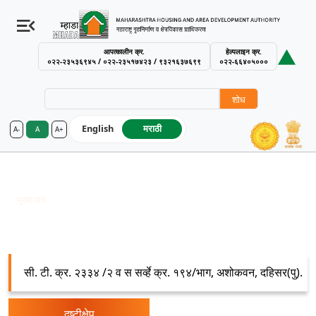
आपत्कालीन क्र.
हेल्पलाइन क्र.
०२२-२३५३६९४५ / ०२२-२३५१७४२३ / ९३२१६३७६९९
०२२-६६४०५०००
शोध
English
मराठी
A-
A
A+
MHADA – Maharashtra Housing an
अशोकवन
Breadcrumb
मुख्य पान
अशोकवन
सी. टी. क्र. २३३४ /२ व स सर्व्हे क्र. १९४/भाग, अशोकवन, दहिसर(पु).
दृष्टीक्षेप