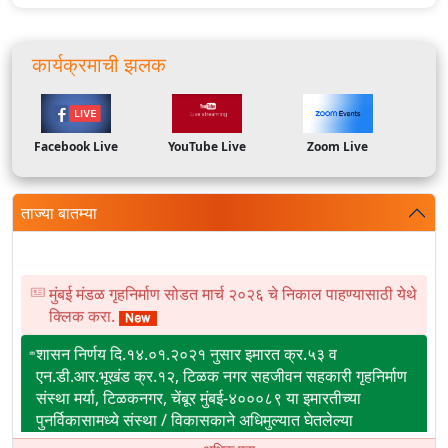
कार्यक्रमाची झलक
Facebook Live
YouTube Live
Zoom Live
ताज्या बातम्या
मुंबई मंडळ गृहनिर्माण सोडत मार्च २०२६ चे निकाल पाहण्यासाठी येथे
क्लिक करा.
शासन निर्णय दि.१४.०१.२०२१ नुसार इमारत क्र.५३ व
एन.डी.आर.भूखंड क्र.१२, टिळक नगर सहजीवन सहकारी गृहनिर्माण
संस्था मर्या, टिळकनगर, चेंबूर मुंबई-४०००८९ या इमारतीच्या
पुनर्विकासामध्ये संस्था / विकासकाने अधिमुल्यात घेतलेल्या
सवलतीबाबत.