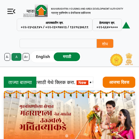
आपत्कालीन क्र.
हेल्पलाइन क्र.
०२२-२३५३६९४५ / ०२२-२३५१७४२३ / ९३२१६३७६९९
०२२-६६४०५०००
शोध
English
मराठी
A-
A
A+
MHADA – Maharashtra Housing an
२६ चे निकाल पाहण्यासाठी येथे क्लिक करा.
ताज्या बातम्या
•
मुंबई मंडळ सोडत-२०२६ उच्
आजचा दिवस