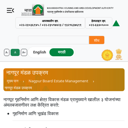
आपत्कालीन क्र.
हेल्पलाइन क्र.
०२२-२३५३६९४५ / ०२२-२३५१७४२३ / ९३२१६३७६९९
०२२-६६४०५०००
शोध
English
मराठी
A-
A
A+
MHADA – Maharashtra Housing an
नागपूर मंडळ उपक्रम
Breadcrumb
मुख्य पान
Nagpur Board Estate Management
नागपूर मंडळ उपक्रम
नागपूर गृहनिर्माण आणि क्षेत्र विकास मंडळ प्रामुख्याने खालील ३ योजनांच्या
अंमलबजावणीवर लक्ष केंद्रित करते:
गृहनिर्माण आणि भूखंड विकास