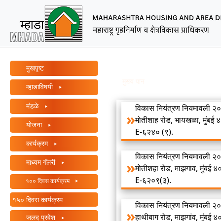
ऑल
इन
वन
ऍक्सेसिबिलिटी
MHADA – Maharashtra Ho
स्क्रीन
Main Menu
रीडरमध्ये
म्हाड कायदा १९७६ मधील कलम
मुखपृष्ट
आपले
Breadcrumb
मुख्य पान
म्हाड कायदा १९७६ मधील
म्हाडाविषयी
स्वागत
आहे
मंडळे
विकास नियंत्रण नियमावली २०३
ऑल
मोतीशाह रोड, भायखळा, मुंबई 
इन
योजना
E-६२४० (९).
वन
कार्यक्रम
ऍक्सेसिबिलिटी
विकास नियंत्रण नियमावली २०३
स्क्रीन
माध्यम गॅलरी
मोतीशहा रोड, माझगाव, मुंबई 
रीडर
E-६२०९(३).
१०० दिवस कार्यक्रम
सुरू
करण्यासाठी,
१५० दिवस कार्यक्रम
विकास नियंत्रण नियमावली २०३
"Ctrl
हाथीबाग रोड, माझगांव, मुंबई 
जलद प्रवेश
+