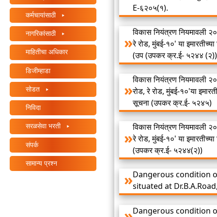
E-६२०५(१).
/"
कर्मचायांसाठी
दाबा
विकास नियंत्रण नियमावली २०
हा
नागरिकांसाठी
रे रोड, मुंबई-१०' या इमारतीच
शॉर्टकट
माहितीचा अधिकार
(उप (उपकर क्र.ई- ५२४४ (२))
तुम्हाला
सामग्री
डिजीम्हाडा
नेव्हिगेट
विकास नियंत्रण नियमावली २०
सोडत
करण्यात
रोड, रे रोड, मुंबई-१०'या इमा
आणि
सूचना (उपकर क्र.ई- ५२४५)
निविदा
संवाद
साधण्यात
सरळसेवा भरती
विकास नियंत्रण नियमावली २०
मदत
रे रोड, मुंबई-१०' या इमारतीच
संपर्क
करण्यासाठी
(उपकर क्र.ई- ५२४४(२))
स्क्रीन
सामान्य प्रश्न
रीडर
Dangerous condition of
सक्रिय
situated at Dr.B.A.Roa
करतो.
Dangerous condition of