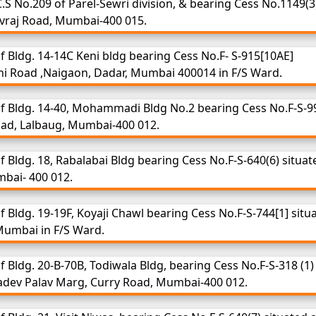
C.S No.209 of Parel-Sewri division, & bearing Cess No.1149(3
Jivraj Road, Mumbai-400 015.
 Bldg. 14-14C Keni bldg bearing Cess No.F- S-915[10AE]
eni Road ,Naigaon, Dadar, Mumbai 400014 in F/S Ward.
f Bldg. 14-40, Mohammadi Bldg No.2 bearing Cess No.F-S-9
Road, Lalbaug, Mumbai-400 012.
 Bldg. 18, Rabalabai Bldg bearing Cess No.F-S-640(6) situat
mbai- 400 012.
 Bldg. 19-19F, Koyaji Chawl bearing Cess No.F-S-744[1] situ
Mumbai in F/S Ward.
 Bldg. 20-B-70B, Todiwala Bldg, bearing Cess No.F-S-318 (1)
hadev Palav Marg, Curry Road, Mumbai-400 012.