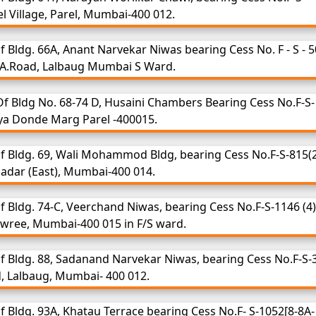
el Village, Parel, Mumbai-400 012.
 Bldg. 66A, Anant Narvekar Niwas bearing Cess No. F - S - 5
.B.A.Road, Lalbaug Mumbai S Ward.
f Bldg No. 68-74 D, Husaini Chambers Bearing Cess No.F-S-
rya Donde Marg Parel -400015.
f Bldg. 69, Wali Mohammod Bldg, bearing Cess No.F-S-815(
 Dadar (East), Mumbai-400 014.
 Bldg. 74-C, Veerchand Niwas, bearing Cess No.F-S-1146 (4)
Sewree, Mumbai-400 015 in F/S ward.
f Bldg. 88, Sadanand Narvekar Niwas, bearing Cess No.F-S-
ad, Lalbaug, Mumbai- 400 012.
 Bldg. 93A, Khatau Terrace bearing Cess No.F- S-1052[8-8A-