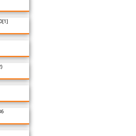
0[1]
2)
36