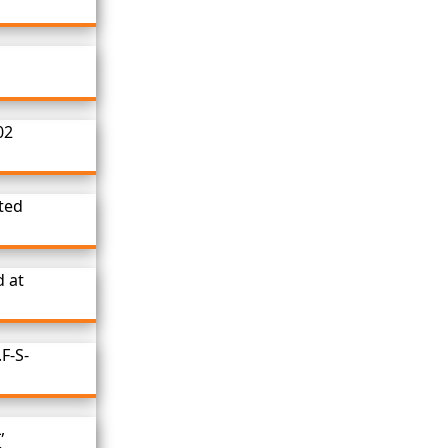
कार्यकारी अभियंता - I यांच्या १ कामासाठी
निविदा सूचना / नागपुर गृहनिर्माण व क्षेत्रविकास
मंडळ
02
ted
d at
F-S-
,