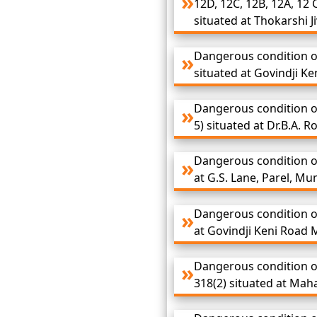
12D, 12C, 12B, 12A, 12 
situated at Thokarshi 
Dangerous condition of
situated at Govindji K
Dangerous condition o
5) situated at Dr.B.A. 
Dangerous condition of
at G.S. Lane, Parel, Mu
Dangerous condition of
at Govindji Keni Road 
Dangerous condition of
318(2) situated at Ma