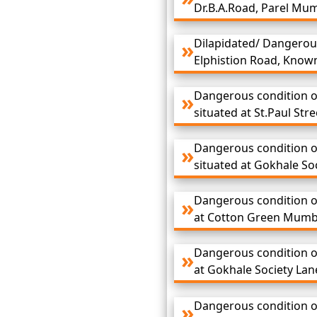
Dr.B.A.Road, Parel Mum
Dilapidated/ Dangerous
Elphistion Road, Know
Dangerous condition of
situated at St.Paul St
Dangerous condition of
situated at Gokhale So
Dangerous condition of
at Cotton Green Mumba
Dangerous condition of
at Gokhale Society Lan
Dangerous condition of