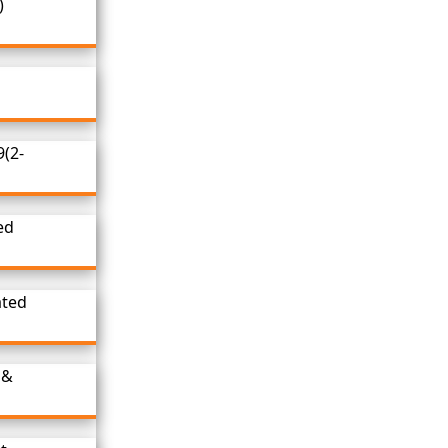
)
9(2-
ed
ated
 &