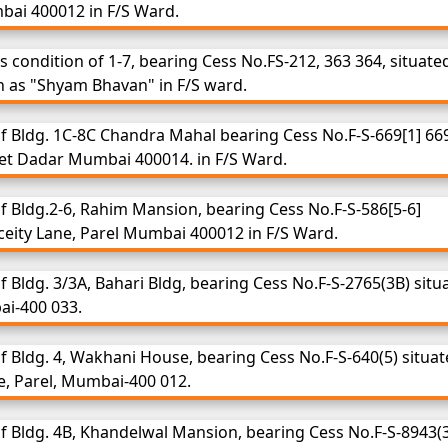
bai 400012 in F/S Ward.
 condition of 1-7, bearing Cess No.FS-212, 363 364, situate
n as "Shyam Bhavan" in F/S ward.
 Bldg. 1C-8C Chandra Mahal bearing Cess No.F-S-669[1] 669
reet Dadar Mumbai 400014. in F/S Ward.
 Bldg.2-6, Rahim Mansion, bearing Cess No.F-S-586[5-6]
ceity Lane, Parel Mumbai 400012 in F/S Ward.
 Bldg. 3/3A, Bahari Bldg, bearing Cess No.F-S-2765(3B) situ
i-400 033.
 Bldg. 4, Wakhani House, bearing Cess No.F-S-640(5) situa
e, Parel, Mumbai-400 012.
 Bldg. 4B, Khandelwal Mansion, bearing Cess No.F-S-8943(