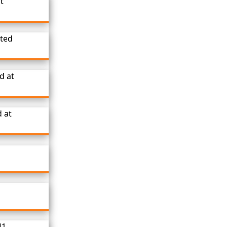
t
ated
d at
d at
41