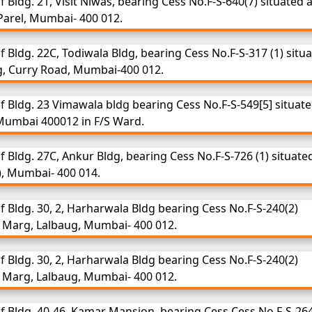
Bldg. 21, Visit Niwas, bearing Cess No.F-S-640(7) situated a
Parel, Mumbai- 400 012.
 Bldg. 22C, Todiwala Bldg, bearing Cess No.F-S-317 (1) situ
, Curry Road, Mumbai-400 012.
 Bldg. 23 Vimawala bldg bearing Cess No.F-S-549[5] situate
 Mumbai 400012 in F/S Ward.
 Bldg. 27C, Ankur Bldg, bearing Cess No.F-S-726 (1) situate
), Mumbai- 400 014.
 Bldg. 30, 2, Harharwala Bldg bearing Cess No.F-S-240(2)
i Marg, Lalbaug, Mumbai- 400 012.
 Bldg. 30, 2, Harharwala Bldg bearing Cess No.F-S-240(2)
i Marg, Lalbaug, Mumbai- 400 012.
f Bldg. 40-46, Kamar Mansion, bearing Cess Cess No F-S-26