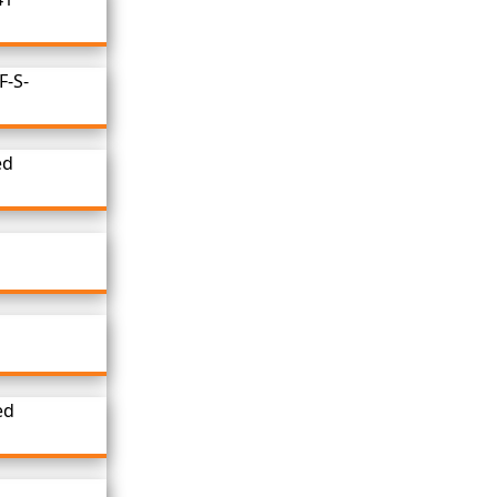
F-S-
ed
ed