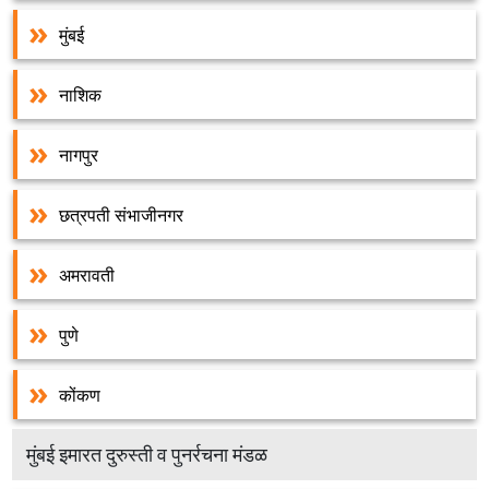
+
मुंबई
/'.
This
नाशिक
shortcut
activates
the
नागपुर
screen
reader
छत्रपती संभाजीनगर
to
help
अमरावती
you
navigate
and
पुणे
interact
with
कोंकण
the
content.
मुंबई इमारत दुरुस्ती व पुनर्रचना मंडळ